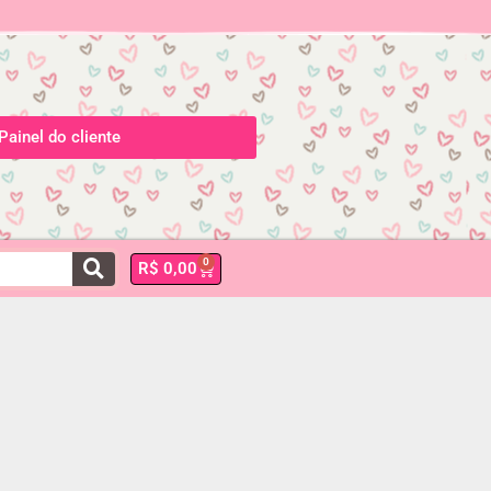
Painel do cliente
0
R$
0,00