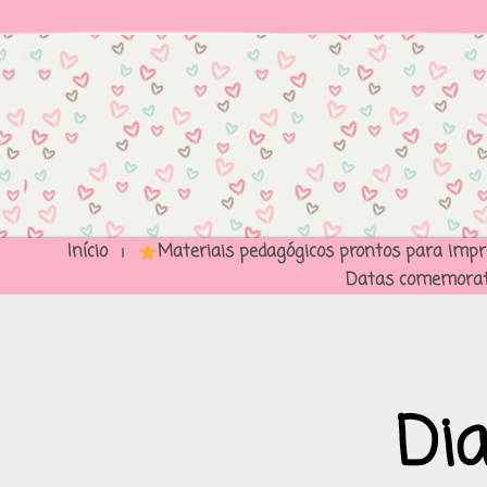
Início
Materiais pedagógicos prontos para impr
Datas comemorat
Dia