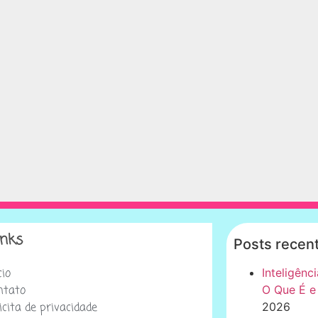
inks
Posts recen
cio
Inteligênci
ntato
O Que É e
icita de privacidade
2026