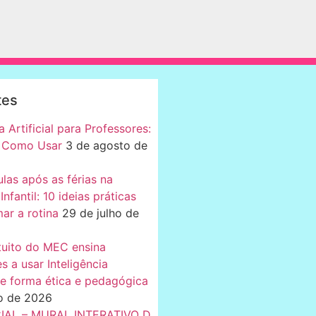
tes
a Artificial para Professores:
 Como Usar
3 de agosto de
ulas após as férias na
nfantil: 10 ideias práticas
ar a rotina
29 de julho de
tuito do MEC ensina
s a usar Inteligência
 de forma ética e pedagógica
ho de 2026
CIAL – MURAL INTERATIVO D