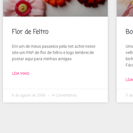
Flor de Feltro
Bo
Em um de meus passeios pela net achei neste
Uma
site um PAP de flor de feltro e logo lembrei de
vel
postar aqui para minhas amigas
bic
Fác
LEIA MAIS
LEI
6 de agosto de 2009
14 Comentários
11 d