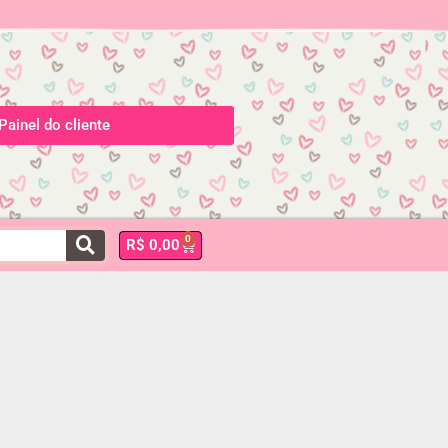
Painel do cliente
0
R$
0,00