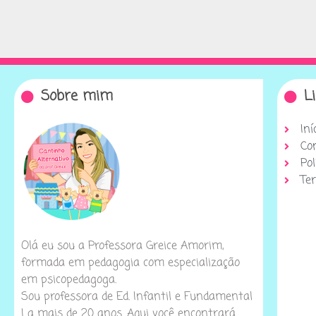
Sobre mim
L
Iní
Co
Pol
Te
Olá eu sou a Professora Greice Amorim,
formada em pedagogia com especialização
em psicopedagoga.
Sou professora de Ed. Infantil e Fundamental
I a mais de 20 anos. Aqui você encontrará