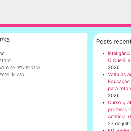
inks
Posts recen
cio
Inteligênci
ntato
O Que É e
icita de privacidade
2026
rmos de uso
Volta às a
Educação I
para retom
2026
Curso gra
professore
Artificial
27 de jul
KIT ESPE