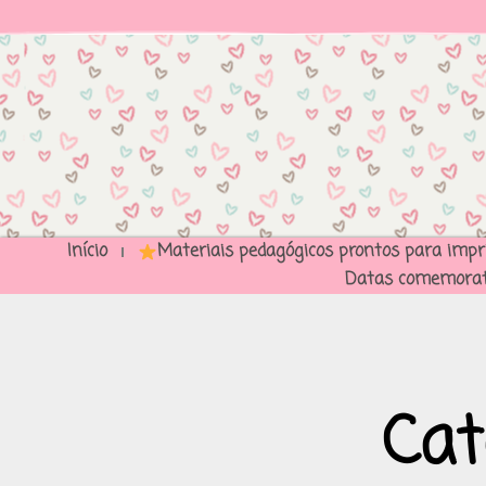
Início
Materiais pedagógicos prontos para impr
Datas comemorat
Cat