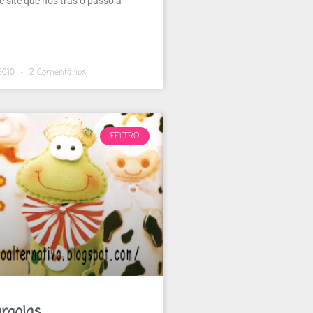
 site que nos trás o passo a
 2010
2 Comentários
FELTRO
rgolas