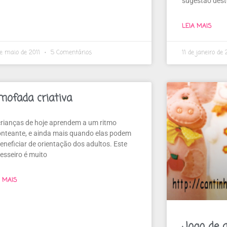
sugestão deste
LEIA MAIS
e maio de 2011
5 Comentários
11 de janeiro de
mofada criativa
crianças de hoje aprendem a um ritmo
onteante, e ainda mais quando elas podem
eneficiar de orientação dos adultos. Este
vesseiro é muito
A MAIS
Jogo de a