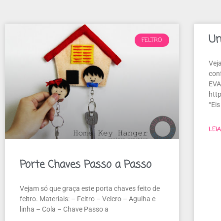
Un
FELTRO
Veja
con
EVA
htt
“Eis
LEI
Porte Chaves Passo a Passo
Vejam só que graça este porta chaves feito de
feltro. Materiais: – Feltro – Velcro – Agulha e
linha – Cola – Chave Passo a