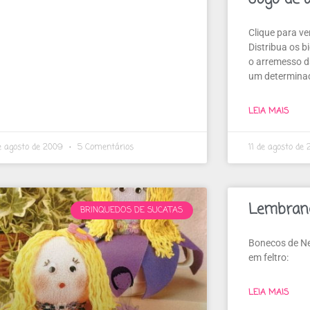
Clique para ve
Distribua os b
o arremesso d
um determina
LEIA MAIS
e agosto de 2009
5 Comentários
11 de agosto de
Lembranc
BRINQUEDOS DE SUCATAS
Bonecos de Ne
em feltro:
LEIA MAIS