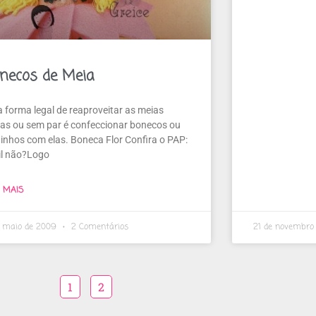
necos de Meia
 forma legal de reaproveitar as meias
has ou sem par é confeccionar bonecos ou
hinhos com elas. Boneca Flor Confira o PAP:
il não?Logo
A MAIS
e maio de 2009
2 Comentários
21 de novembro
1
2