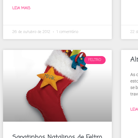
LEIA MAIS
26 de outubro de 2012
1 comentário
22 d
Al
FELTRO
As 
est
se b
tra
LEI
Sapatinhos Natalinos de Feltro