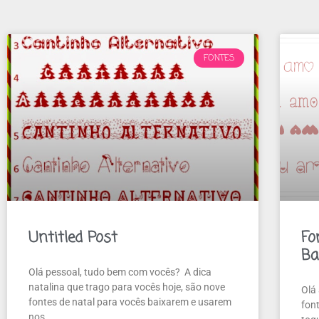
FONTES
Untitled Post
Fo
Ba
Olá pessoal, tudo bem com vocês? A dica
natalina que trago para vocês hoje, são nove
Olá 
fontes de natal para vocês baixarem e usarem
fon
nos