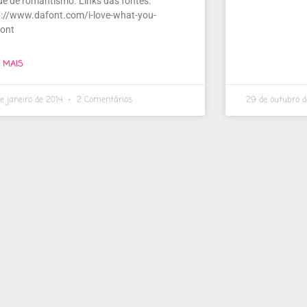
ue de romantismo. Links das fontes:
p://www.dafont.com/i-love-what-you-
font
A MAIS
e janeiro de 2014
2 Comentários
29 de outubro 