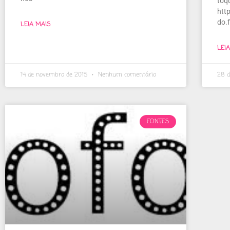
toq
htt
do.
LEIA MAIS
LEI
14 de novembro de 2015
Nenhum comentário
28 d
FONTES