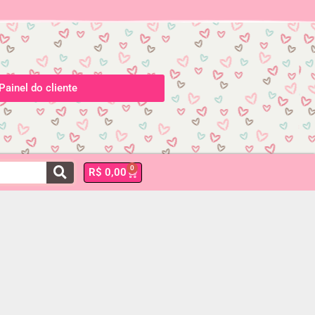
Painel do cliente
0
R$
0,00