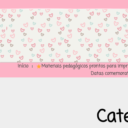
Início
Materiais pedagógicos prontos para impr
Datas comemorat
Cate