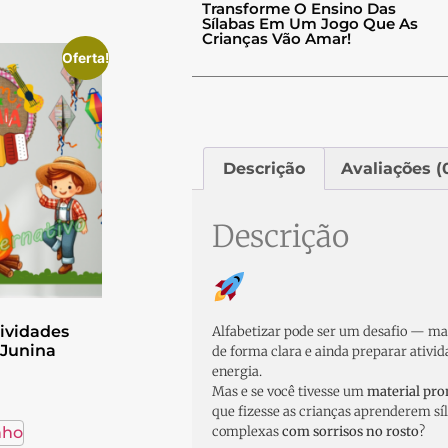
Transforme O Ensino Das
Sílabas Em Um Jogo Que As
Crianças Vão Amar!
Oferta!
Descrição
Avaliações (
Descrição
ividades
Alfabetizar pode ser um desafio — man
 Junina
de forma clara e ainda preparar ativi
energia.
Mas e se você tivesse um
material pro
que fizesse as crianças aprenderem sí
nho
complexas
com sorrisos no rosto
?