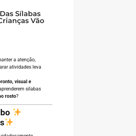
Das Sílabas
rianças Vão
manter a atenção,
arar atividades leva
ronto, visual e
 aprenderem sílabas
no rosto
?
mbo
as
uidadosamente