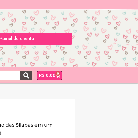
Painel do cliente
0
R$
0,00
no das Sílabas em um
!