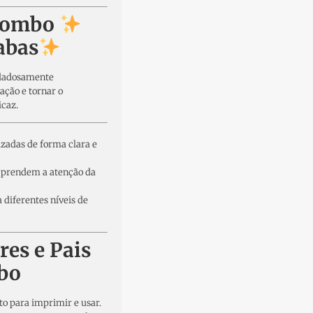
 Combo
abas
dadosamente
zação e tornar o
icaz.
zadas de forma clara e
prendem a atenção da
a diferentes níveis de
res e Pais
bo
o para imprimir e usar.