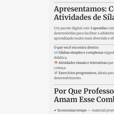
Apresentamos:
Atividades de Síl
Um pacote digital com
3 apostilas
cui
desenvolvidas para facilitar a alfabeti
aprendizado muito mais divertido e ef
O que você encontra dentro:
Sílabas simples e complexas
organi
didática.
Atividades visuais e interativas
que 
criança.
Exercícios progressivos
, ideais par
desenvolvimento.
Por Que Professo
Amam Esse Com
✔
Economiza tempo
— material pront