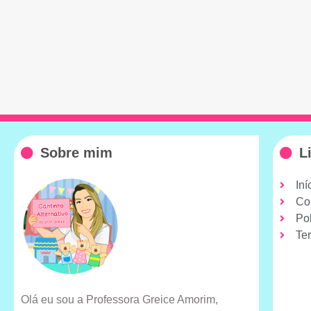
Sobre mim
L
Iní
Co
Pol
Te
Olá eu sou a Professora Greice Amorim,