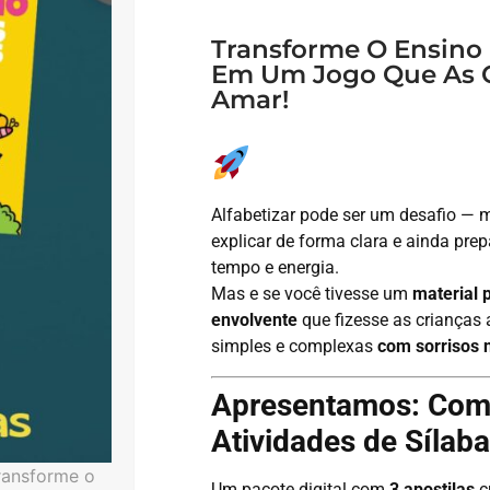
Transforme O Ensino 
Em Um Jogo Que As C
Amar!
Alfabetizar pode ser um desafio — 
explicar de forma clara e ainda prep
tempo e energia.
Mas e se você tivesse um
material p
envolvente
que fizesse as crianças
simples e complexas
com sorrisos 
Apresentamos: Co
Atividades de Sílab
Um pacote digital com
3 apostilas
c