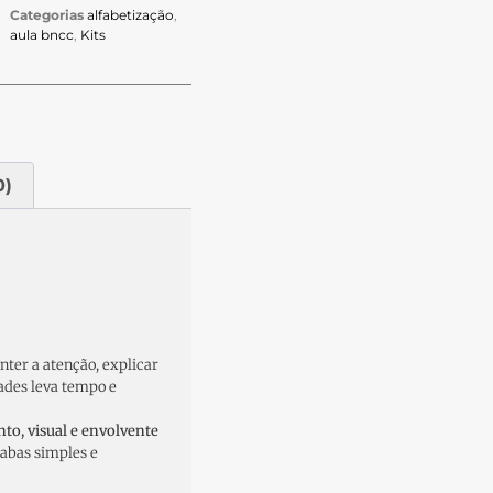
Categorias
alfabetização
,
aula bncc
,
Kits
0)
ter a atenção, explicar
dades leva tempo e
nto, visual e envolvente
labas simples e