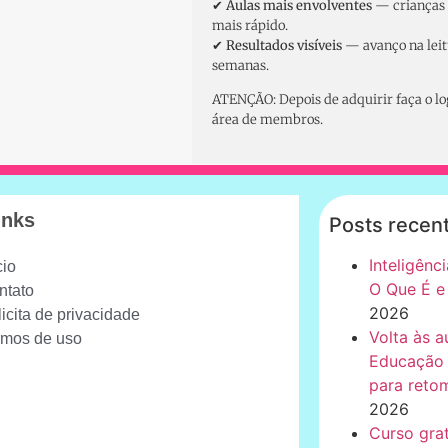
✔
Aulas mais envolventes
— crianças
mais rápido.
✔
Resultados visíveis
— avanço na leit
semanas.
ATENÇÃO: Depois de adquirir faça o log
área de membros.
inks
Posts recen
Inteligênci
cio
O Que É e
ntato
2026
icita de privacidade
Volta às a
rmos de uso
Educação I
para retom
2026
Curso gra