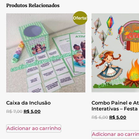
Produtos Relacionados
Oferta!
Caixa da Inclusão
Combo Painel e At
Interativas – Festa
R$
7,00
R$
5,00
R$
6,00
R$
5,00
Adicionar ao carrinho
Adicionar ao carri