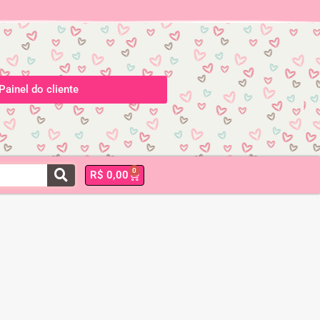
Painel do cliente
0
R$
0,00