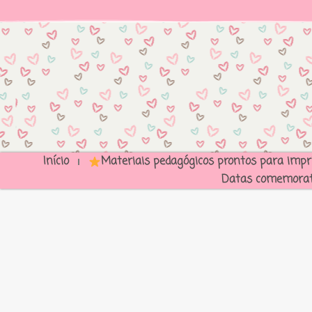
Início
Materiais pedagógicos prontos para impr
Datas comemorat