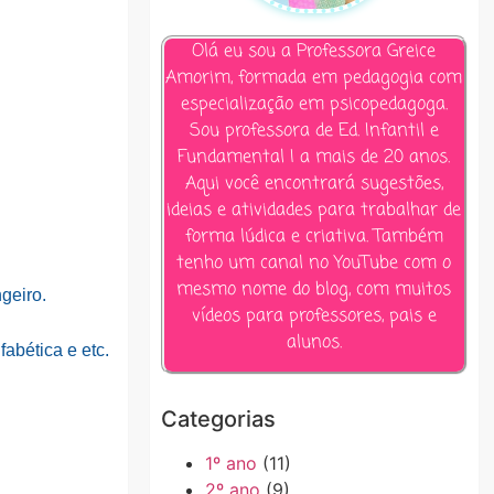
Olá eu sou a Professora Greice
Amorim, formada em pedagogia com
especialização em psicopedagoga.
Sou professora de Ed. Infantil e
Fundamental I a mais de 20 anos.
Aqui você encontrará sugestões,
ideias e atividades para trabalhar de
forma lúdica e criativa. Também
tenho um canal no YouTube com o
mesmo nome do blog, com muitos
geiro.
vídeos para professores, pais e
alunos.
abética e etc.
Categorias
1º ano
(11)
2º ano
(9)