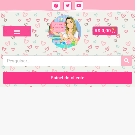
0
R$
0,00
Painel do cliente