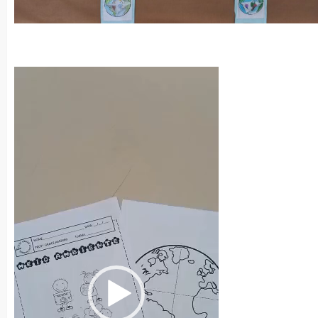
Tocador
de
vídeo