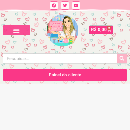
0
R$
0,00
Painel do cliente