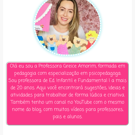
Olá eu sou a Professora Greice Amorim, formada em
pedagogia com especialização em psicopedagoga.
Sou professora de Ed. Infantil e Fundamental I a mais
de 20 anos. Aqui você encontrará sugestões, ideias e
atividades para trabalhar de forma lúdica e criativa.
Também tenho um canal no YouTube com o mesmo
nome do blog, com muitos vídeos para professores,
pais e alunos.