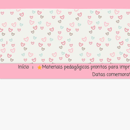
Início
Materiais pedagógicos prontos para impr
Datas comemorat