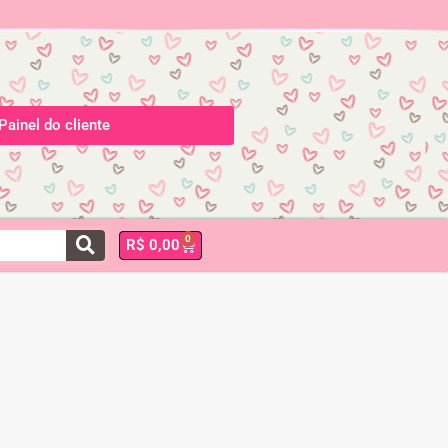
Painel do cliente
0
R$
0,00