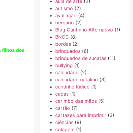
aula de arte
(2)
autismo
(2)
avaliação
(4)
berçário
(2)
Blog Cantinho Alternativo
(1)
BNCC
(8)
bordas
(2)
 filhos dos
brinquedos
(6)
brinquedos de sucatas
(11)
bullying
(1)
calendário
(2)
calendário natalino
(3)
cantinho lúdico
(1)
capas
(1)
carimbo das mãos
(5)
cartão
(7)
cartazes para imprimir
(3)
ciências
(9)
colagem
(1)