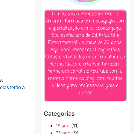
Olá eu sou a Professora Greice
Amorim, formada em pedagogia com
especialização em psicopedagoga.
Sou professora de Ed. Infantil e
Fundamental I a mais de 20 anos.
Aqui você encontrará sugestões,
ideias e atividades para trabalhar de
forma lúdica e criativa. Também
tenho um canal no YouTube com o
mesmo nome do blog, com muitos
s.
vídeos para professores, pais e
elas terão a
alunos.
Categorias
1º ano
(11)
2º ano
(9)