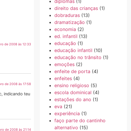
diplomas
(1)
direito das crianças
(1)
dobraduras
(13)
dramatização
(1)
economia
(2)
ed. infantil
(13)
educação
(1)
ro de 2008 às 12:33
educação infantil
(10)
educação no trânsito
(1)
emoções
(2)
enfeite de porta
(4)
enfeites
(4)
ro de 2008 às 17:58
ensino religioso
(5)
escola dominical
(4)
, indicando teu
estações do ano
(1)
eva
(21)
experiência
(1)
faço parte do cantinho
alternativo
(15)
ro de 2008 às 21:14