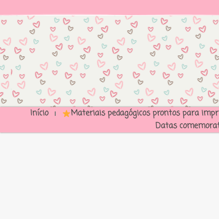
Início
Materiais pedagógicos prontos para impr
Datas comemorat