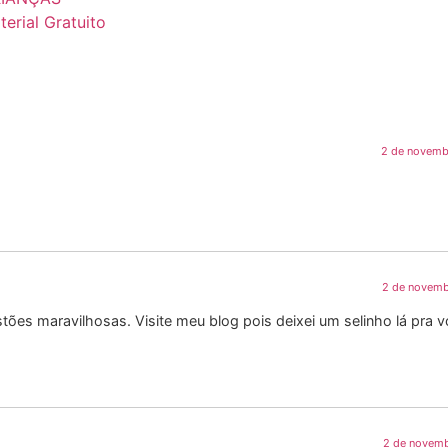
erial Gratuito
2 de novemb
2 de novemb
es maravilhosas. Visite meu blog pois deixei um selinho lá pra vc
2 de novemb