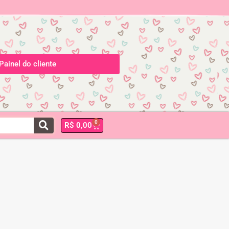
Painel do cliente
0
R$
0,00