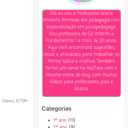
Olá eu sou a Professora Greice
Amorim, formada em pedagogia com
especialização em psicopedagoga.
Sou professora de Ed. Infantil e
Fundamental I a mais de 20 anos.
Aqui você encontrará sugestões,
ideias e atividades para trabalhar de
forma lúdica e criativa. Também
tenho um canal no YouTube com o
mesmo nome do blog, com muitos
vídeos para professores, pais e
alunos.
 Views:
6.794
Categorias
1º ano
(11)
2º ano
(9)