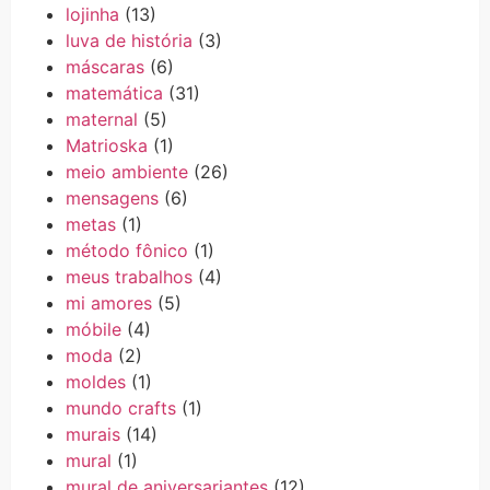
lojinha
(13)
luva de história
(3)
máscaras
(6)
matemática
(31)
maternal
(5)
Matrioska
(1)
meio ambiente
(26)
mensagens
(6)
metas
(1)
método fônico
(1)
meus trabalhos
(4)
mi amores
(5)
móbile
(4)
moda
(2)
moldes
(1)
mundo crafts
(1)
murais
(14)
mural
(1)
mural de aniversariantes
(12)