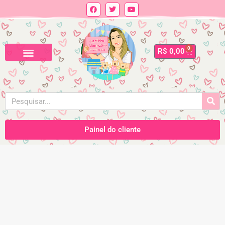
0
R$
0,00
Painel do cliente