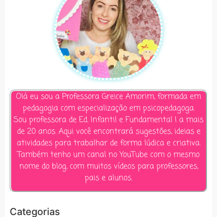
Olá eu sou a Professora Greice Amorim, formada em
pedagogia com especialização em psicopedagoga.
Sou professora de Ed. Infantil e Fundamental I a mais
de 20 anos. Aqui você encontrará sugestões, ideias e
atividades para trabalhar de forma lúdica e criativa.
Também tenho um canal no YouTube com o mesmo
nome do blog, com muitos vídeos para professores,
pais e alunos.
Categorias