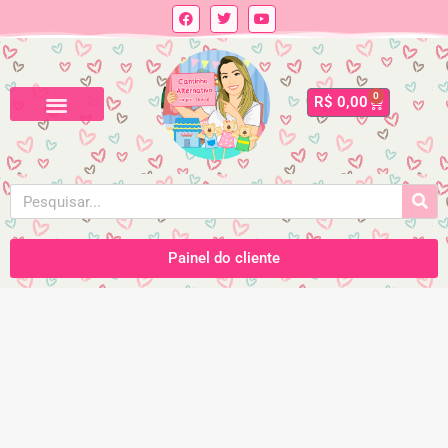
0
R$
0,00
Painel do cliente