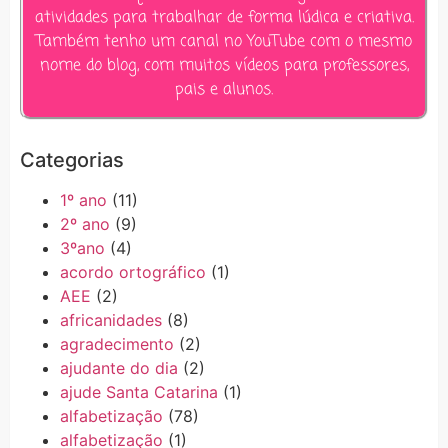
atividades para trabalhar de forma lúdica e criativa.
Também tenho um canal no YouTube com o mesmo
nome do blog, com muitos vídeos para professores,
pais e alunos.
Categorias
1º ano
(11)
2º ano
(9)
3ºano
(4)
acordo ortográfico
(1)
AEE
(2)
africanidades
(8)
agradecimento
(2)
ajudante do dia
(2)
ajude Santa Catarina
(1)
alfabetização
(78)
alfabetização
(1)