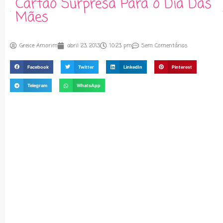
Cartão Surpresa Para o Dia Das
Mães
Greice Amorim
abril 23, 2013
10:23 pm
Sem Comentários
Facebook
Twitter
LinkedIn
Pinterest
Telegram
WhatsApp