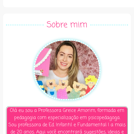
Alternative:
Sobre mim
Olá eu sou a Professora Greice Amorim, formada em
pedagogia com especialização em psicopedagoga.
Sou professora de Ed. Infantil e Fundamental I a mais
de 20 anos. Aqui você encontrará sugestões, ideias e