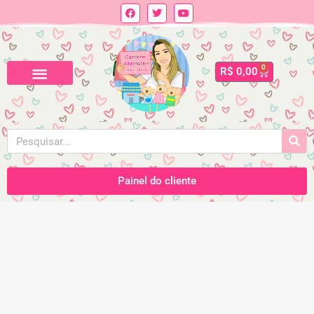
0
R$
0,00
Painel do cliente