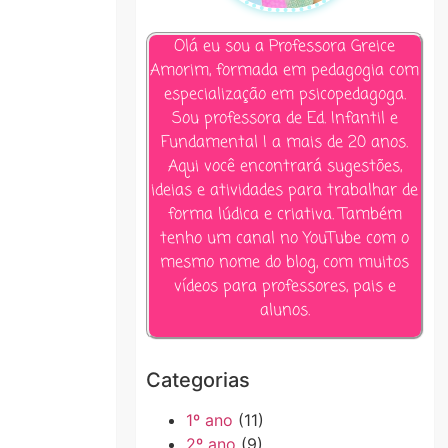
Olá eu sou a Professora Greice
Amorim, formada em pedagogia com
especialização em psicopedagoga.
Sou professora de Ed. Infantil e
Fundamental I a mais de 20 anos.
Aqui você encontrará sugestões,
ideias e atividades para trabalhar de
forma lúdica e criativa. Também
tenho um canal no YouTube com o
mesmo nome do blog, com muitos
vídeos para professores, pais e
alunos.
Categorias
1º ano
(11)
2º ano
(9)