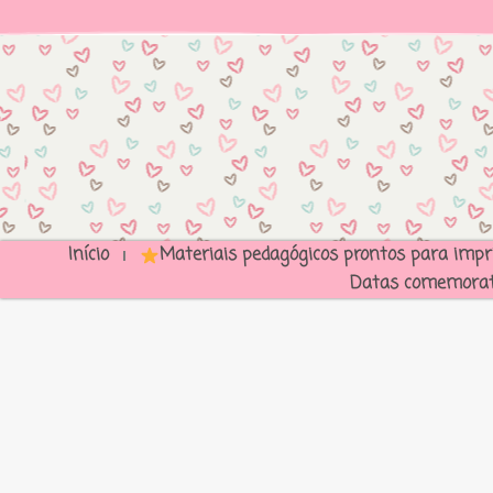
Início
Materiais pedagógicos prontos para impr
Datas comemorat