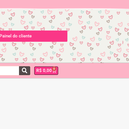
Painel do cliente
0
R$
0,00