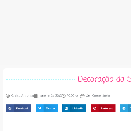
Decoração da S
Greice Amorim
janeiro 21, 2013
10:00 pm
Um Comentário
Facebook
Twitter
LinkedIn
Pinterest