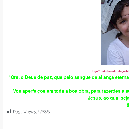
http://cantinholudicodagre
“Ora, o Deus de paz, que pelo sangue da aliança etern
Vos aperfeiçoe em toda a boa obra, para fazerdes a 
Jesus, ao qual sej
(
Post Views:
4.585