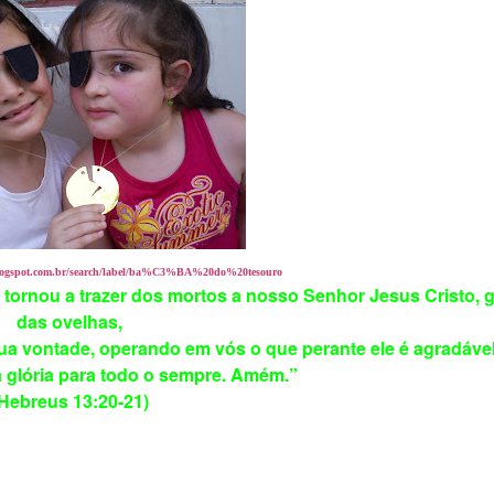
.blogspot.com.br/search/label/ba%C3%BA%20do%20tesouro
a tornou a trazer dos mortos a nosso Senhor Jesus Cristo, 
das ovelhas,
sua vontade, operando em vós o que perante ele é agradável
a glória para todo o sempre. Amém.”
Hebreus 13:20-21)