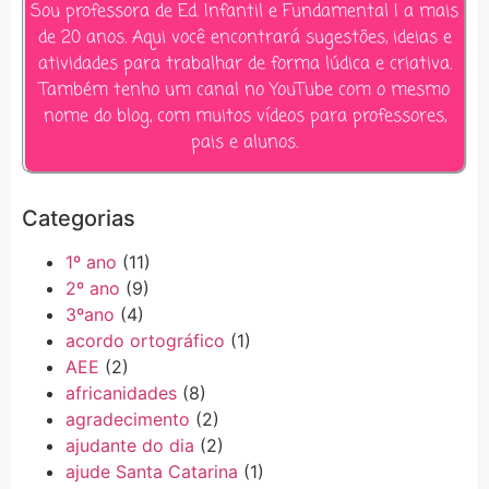
Sou professora de Ed. Infantil e Fundamental I a mais
de 20 anos. Aqui você encontrará sugestões, ideias e
atividades para trabalhar de forma lúdica e criativa.
Também tenho um canal no YouTube com o mesmo
nome do blog, com muitos vídeos para professores,
pais e alunos.
Categorias
1º ano
(11)
2º ano
(9)
3ºano
(4)
acordo ortográfico
(1)
AEE
(2)
africanidades
(8)
agradecimento
(2)
ajudante do dia
(2)
ajude Santa Catarina
(1)