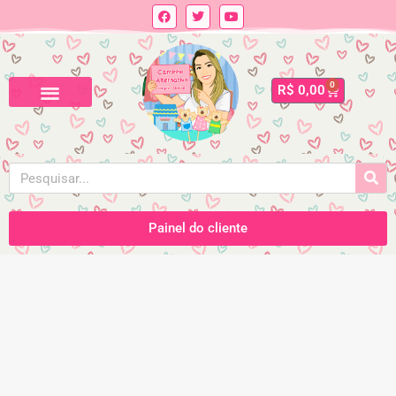
0
R$
0,00
Painel do cliente