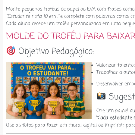
Monte pequenos troféus de papel ou EVA com frases como
“Estudante nota 10 em…”
e complete com palavras como: cria
Cada aluno recebe um troféu personalizado em uma peque
MOLDE DO TROFÉU PARA BAIXA
Objetivo Pedagógico:
Valorizar talento
Trabalhar a auto
Desenvolver empa
Sugestã
Crie um painel o
“Cada estudante é 
Use as fotos para fazer um mural digital ou imprimir para