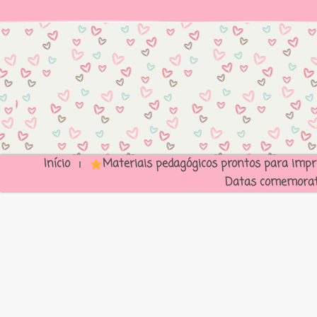
Início
Materiais pedagógicos prontos para impr
Datas comemorat