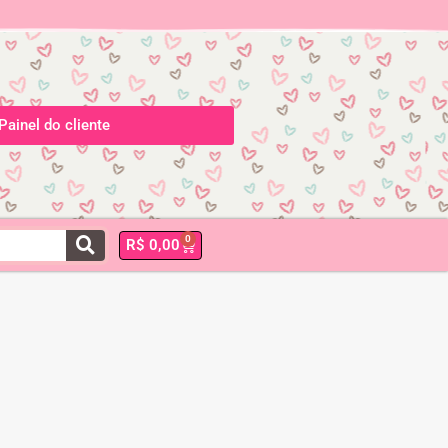
Painel do cliente
0
R$
0,00