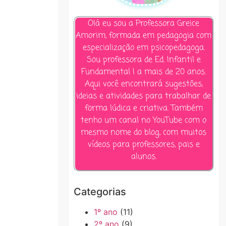
Olá eu sou a Professora Greice
Amorim, formada em pedagogia com
especialização em psicopedagoga.
Sou professora de Ed. Infantil e
Fundamental I a mais de 20 anos.
Aqui você encontrará sugestões,
ideias e atividades para trabalhar de
forma lúdica e criativa. Também
tenho um canal no YouTube com o
mesmo nome do blog, com muitos
vídeos para professores, pais e
alunos.
Categorias
1º ano
(11)
2º ano
(9)