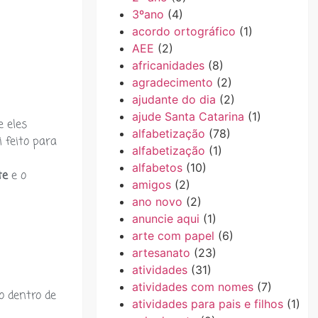
3ºano
(4)
acordo ortográfico
(1)
AEE
(2)
africanidades
(8)
agradecimento
(2)
ajudante do dia
(2)
ajude Santa Catarina
(1)
e eles
alfabetização
(78)
i feito para
alfabetização
(1)
alfabetos
(10)
te
e o
amigos
(2)
ano novo
(2)
anuncie aqui
(1)
arte com papel
(6)
artesanato
(23)
atividades
(31)
atividades com nomes
(7)
o dentro de
atividades para pais e filhos
(1)