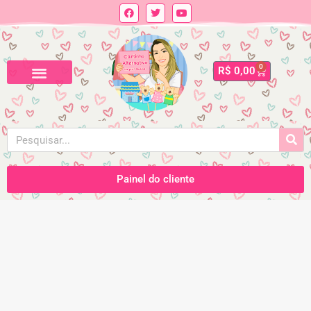
0
R$
0,00
Painel do cliente