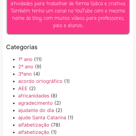
atividades para trabalhar de forma lúdica e criativa.
Também tenho um canal no YouTube com o mesmo
nome do blog, com muitos vídeos para professores,
pais e alunos.
Categorias
1º ano
(11)
2º ano
(9)
3ºano
(4)
acordo ortográfico
(1)
AEE
(2)
africanidades
(8)
agradecimento
(2)
ajudante do dia
(2)
ajude Santa Catarina
(1)
alfabetização
(78)
alfabetização
(1)