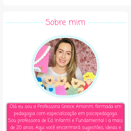
Alternative:
Sobre mim
Olá eu sou a Professora Greice Amorim, formada em
pedagogia com especialização em psicopedagoga.
Sou professora de Ed. Infantil e Fundamental I a mais
de 20 anos. Aqui você encontrará sugestões, ideias e