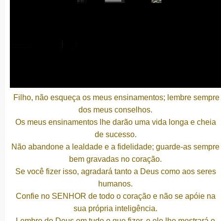
Filho, não esqueça os meus ensinamentos; lembre sempre
dos meus conselhos.
Os meus ensinamentos lhe darão uma vida longa e cheia
de sucesso.
Não abandone a lealdade e a fidelidade; guarde-as sempre
bem gravadas no coração.
Se você fizer isso, agradará tanto a Deus como aos seres
humanos.
Confie no SENHOR de todo o coração e não se apóie na
sua própria inteligência.
Lembre de Deus em tudo o que fizer, e ele lhe mostrará o