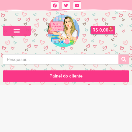
0
R$
0,00
Painel do cliente