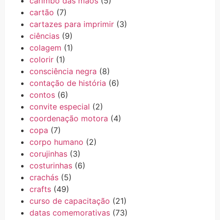
carimbo das mãos
(5)
cartão
(7)
cartazes para imprimir
(3)
ciências
(9)
colagem
(1)
colorir
(1)
consciência negra
(8)
contação de história
(6)
contos
(6)
convite especial
(2)
coordenação motora
(4)
copa
(7)
corpo humano
(2)
corujinhas
(3)
costurinhas
(6)
crachás
(5)
crafts
(49)
curso de capacitação
(21)
datas comemorativas
(73)