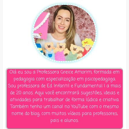
Olá eu sou a Professora Greice Amorim, formada em
pedagogia com especialização em psicopedagoga.
Sou professora de Ed. Infantil e Fundamental I a mais
de 20 anos. Aqui você encontrará sugestões, ideias e
atividades para trabalhar de forma lúdica e criativa.
Também tenho um canal no YouTube com o mesmo
nome do blog, com muitos vídeos para professores,
pais e alunos.