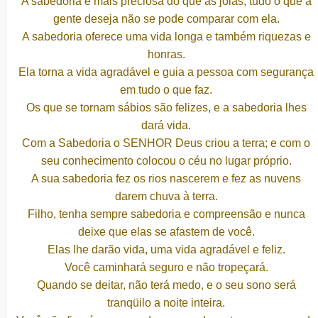
A sabedoria é mais preciosa do que as jóias; tudo o que a
gente deseja não se pode comparar com ela.
A sabedoria oferece uma vida longa e também riquezas e
honras.
Ela torna a vida agradável e guia a pessoa com segurança
em tudo o que faz.
Os que se tornam sábios são felizes, e a sabedoria lhes
dará vida.
Com a Sabedoria o SENHOR Deus criou a terra; e com o
seu conhecimento colocou o céu no lugar próprio.
A sua sabedoria fez os rios nascerem e fez as nuvens
darem chuva à terra.
Filho, tenha sempre sabedoria e compreensão e nunca
deixe que elas se afastem de você.
Elas lhe darão vida, uma vida agradável e feliz.
Você caminhará seguro e não tropeçará.
Quando se deitar, não terá medo, e o seu sono será
tranqüilo a noite inteira.