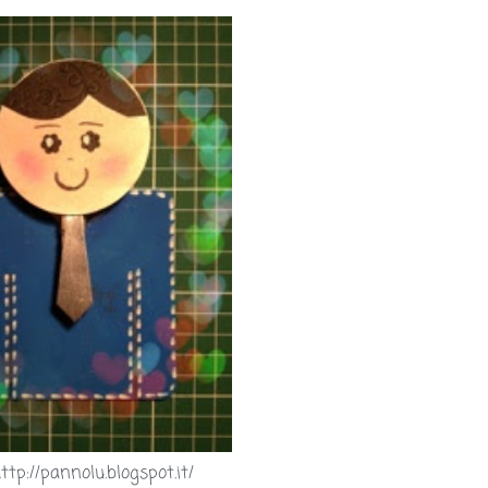
ttp://pannolu.blogspot.it/