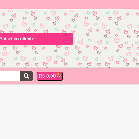
Painel do cliente
0
R$
0,00