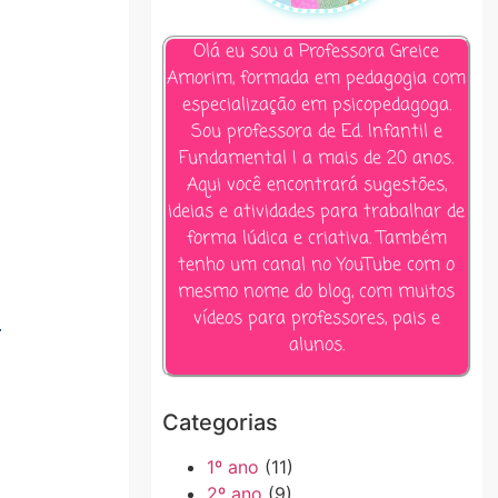
Olá eu sou a Professora Greice
Amorim, formada em pedagogia com
especialização em psicopedagoga.
Sou professora de Ed. Infantil e
Fundamental I a mais de 20 anos.
Aqui você encontrará sugestões,
ideias e atividades para trabalhar de
forma lúdica e criativa. Também
tenho um canal no YouTube com o
mesmo nome do blog, com muitos
vídeos para professores, pais e
.
alunos.
Categorias
1º ano
(11)
2º ano
(9)