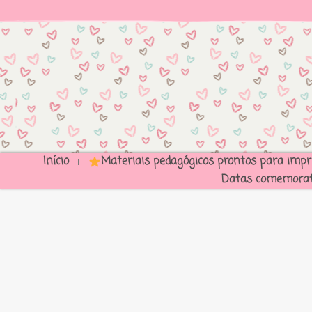
Início
Materiais pedagógicos prontos para impr
Datas comemorat