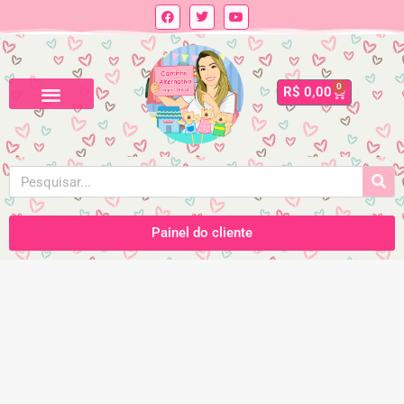
0
R$
0,00
Painel do cliente