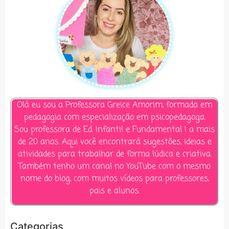
Olá eu sou a Professora Greice Amorim, formada em
pedagogia com especialização em psicopedagoga.
Sou professora de Ed. Infantil e Fundamental I a mais
de 20 anos. Aqui você encontrará sugestões, ideias e
atividades para trabalhar de forma lúdica e criativa.
Também tenho um canal no YouTube com o mesmo
nome do blog, com muitos vídeos para professores,
pais e alunos.
Categorias