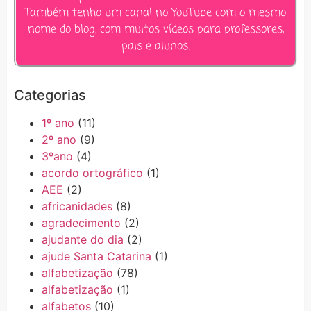
Também tenho um canal no YouTube com o mesmo
nome do blog, com muitos vídeos para professores,
pais e alunos.
Categorias
1º ano
(11)
2º ano
(9)
3ºano
(4)
acordo ortográfico
(1)
AEE
(2)
africanidades
(8)
agradecimento
(2)
ajudante do dia
(2)
ajude Santa Catarina
(1)
alfabetização
(78)
alfabetização
(1)
alfabetos
(10)