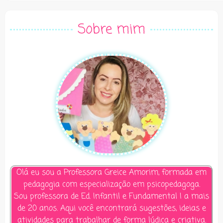
Alternative:
Sobre mim
Olá eu sou a Professora Greice Amorim, formada em
pedagogia com especialização em psicopedagoga.
Sou professora de Ed. Infantil e Fundamental I a mais
de 20 anos. Aqui você encontrará sugestões, ideias e
atividades para trabalhar de forma lúdica e criativa.