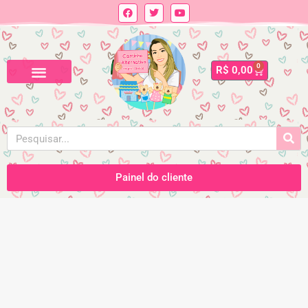
0
R$
0,00
Painel do cliente