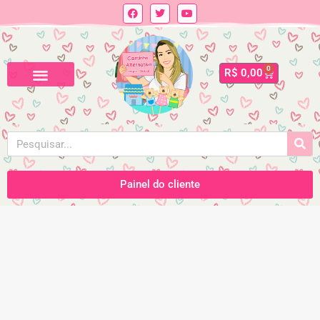
0
R$
0,00
Painel do cliente