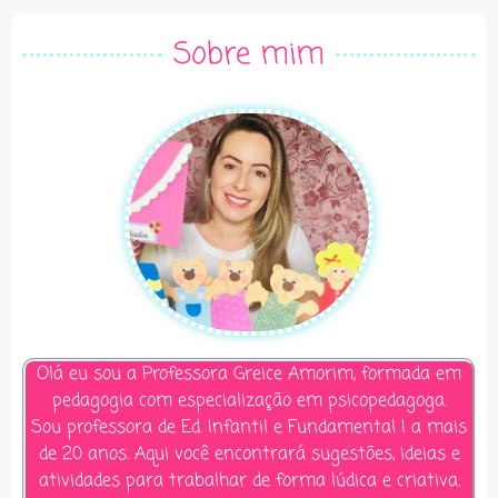
Sobre mim
Olá eu sou a Professora Greice Amorim, formada em
pedagogia com especialização em psicopedagoga.
Sou professora de Ed. Infantil e Fundamental I a mais
de 20 anos. Aqui você encontrará sugestões, ideias e
atividades para trabalhar de forma lúdica e criativa.