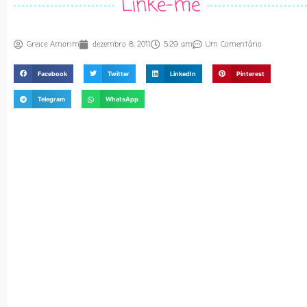
Linke-me
Greice Amorim
dezembro 8, 2011
5:29 am
Um Comentário
Facebook
Twitter
LinkedIn
Pinterest
Telegram
WhatsApp