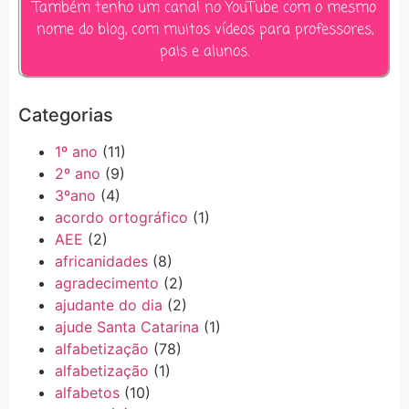
Também tenho um canal no YouTube com o mesmo
nome do blog, com muitos vídeos para professores,
pais e alunos.
Categorias
1º ano
(11)
2º ano
(9)
3ºano
(4)
acordo ortográfico
(1)
AEE
(2)
africanidades
(8)
agradecimento
(2)
ajudante do dia
(2)
ajude Santa Catarina
(1)
alfabetização
(78)
alfabetização
(1)
alfabetos
(10)