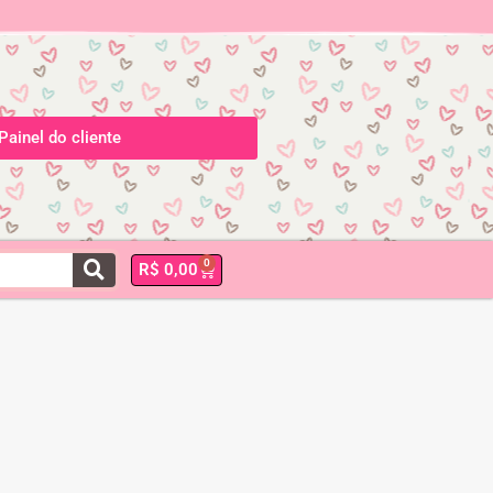
Painel do cliente
0
R$
0,00