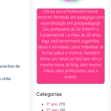
Olá eu sou a Professora Greice
Amorim, formada em pedagogia com
especialização em psicopedagoga.
Sou professora de Ed. Infantil e
Fundamental I a mais de 20 anos.
Aqui você encontrará sugestões,
ideias e atividades para trabalhar de
forma lúdica e criativa. Também
tenho um canal no YouTube com o
mesmo nome do blog, com muitos
aciocínio de
vídeos para professores, pais e
alunos.
 certa.
Categorias
1º ano
(11)
2º ano
(9)