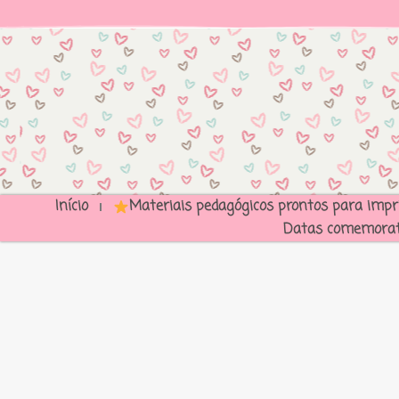
Início
Materiais pedagógicos prontos para impr
Datas comemorat