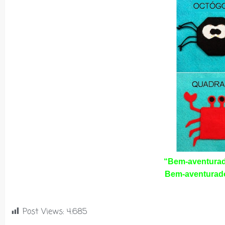
“Bem-aventurad
Bem-aventurado
Post Views:
4.685