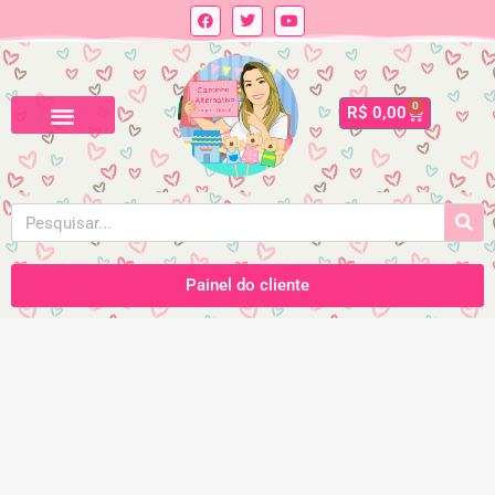
0
R$
0,00
Painel do cliente