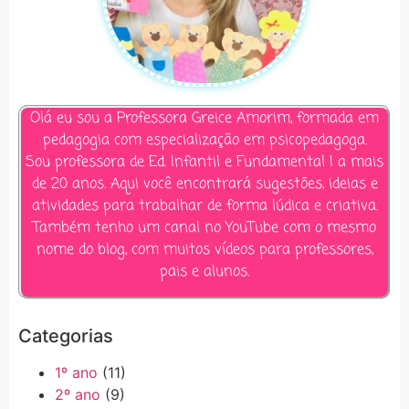
Olá eu sou a Professora Greice Amorim, formada em
pedagogia com especialização em psicopedagoga.
Sou professora de Ed. Infantil e Fundamental I a mais
de 20 anos. Aqui você encontrará sugestões, ideias e
atividades para trabalhar de forma lúdica e criativa.
Também tenho um canal no YouTube com o mesmo
nome do blog, com muitos vídeos para professores,
pais e alunos.
Categorias
1º ano
(11)
2º ano
(9)