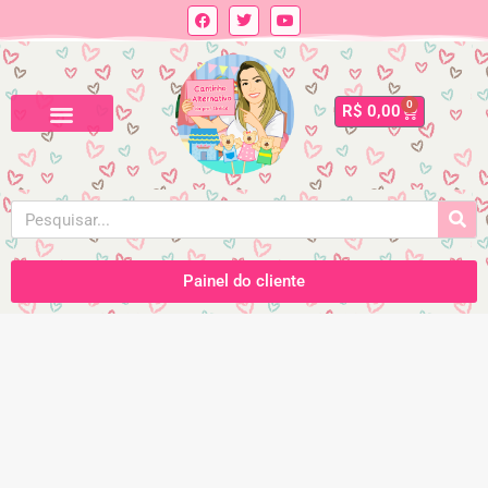
0
R$
0,00
Painel do cliente