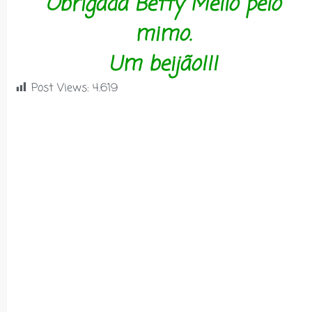
Obrigada Betty Mello pelo
mimo.
Um beijão!!!
Post Views:
4.619