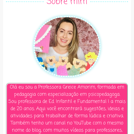
Sobre mim
Olá eu sou a Professora Greice Amorim, formada em
pedagogia com especialização em psicopedagoga.
Sou professora de Ed. Infantil e Fundamental I a mais
de 20 anos. Aqui você encontrará sugestões, ideias e
atividades para trabalhar de forma lúdica e criativa.
Também tenho um canal no YouTube com o mesmo
nome do blog, com muitos vídeos para professores,