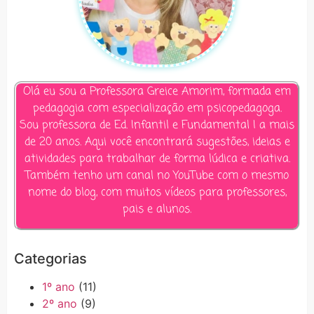
Olá eu sou a Professora Greice Amorim, formada em
pedagogia com especialização em psicopedagoga.
Sou professora de Ed. Infantil e Fundamental I a mais
de 20 anos. Aqui você encontrará sugestões, ideias e
atividades para trabalhar de forma lúdica e criativa.
Também tenho um canal no YouTube com o mesmo
nome do blog, com muitos vídeos para professores,
pais e alunos.
Categorias
1º ano
(11)
2º ano
(9)