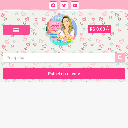
0
R$
0,00
Painel do cliente