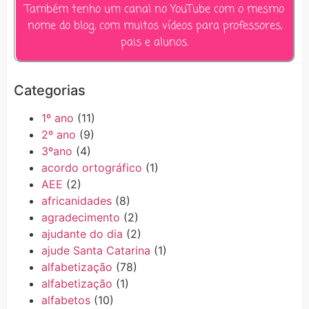
Também tenho um canal no YouTube com o mesmo
nome do blog, com muitos vídeos para professores,
pais e alunos.
Categorias
1º ano
(11)
2º ano
(9)
3ºano
(4)
acordo ortográfico
(1)
AEE
(2)
africanidades
(8)
agradecimento
(2)
ajudante do dia
(2)
ajude Santa Catarina
(1)
alfabetização
(78)
alfabetização
(1)
alfabetos
(10)