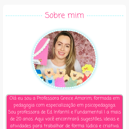
Sobre mim
Olá eu sou a Professora Greice Amorim, formada em
pedagogia com especialização em psicopedagoga.
Sou professora de Ed. Infantil e Fundamental I a mais
de 20 anos. Aqui você encontrará sugestões, ideias e
atividades para trabalhar de forma lúdica e criativa.