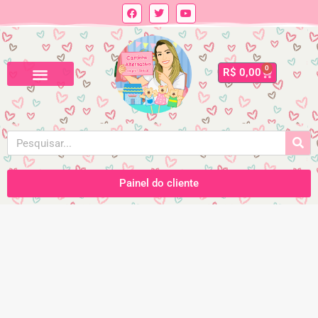
0
R$
0,00
Painel do cliente