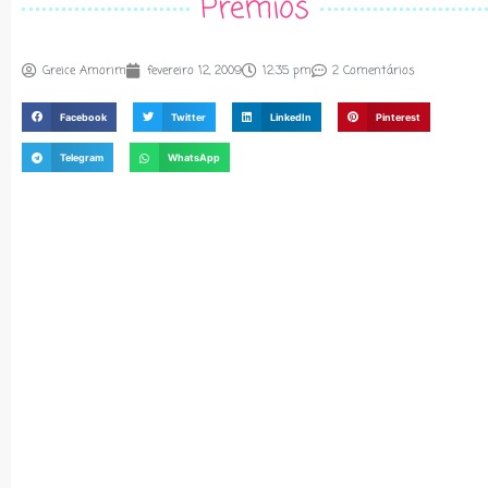
Prêmios
Greice Amorim
fevereiro 12, 2009
12:35 pm
2 Comentários
Facebook
Twitter
LinkedIn
Pinterest
Telegram
WhatsApp