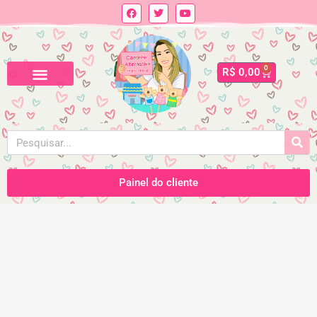
0
R$
0,00
Painel do cliente