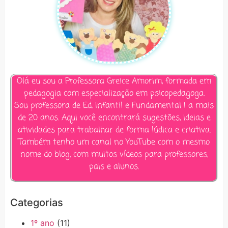
Olá eu sou a Professora Greice Amorim, formada em
pedagogia com especialização em psicopedagoga.
Sou professora de Ed. Infantil e Fundamental I a mais
de 20 anos. Aqui você encontrará sugestões, ideias e
atividades para trabalhar de forma lúdica e criativa.
Também tenho um canal no YouTube com o mesmo
nome do blog, com muitos vídeos para professores,
pais e alunos.
Categorias
1º ano
(11)